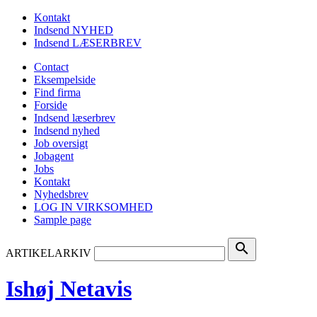
Kontakt
Indsend NYHED
Indsend LÆSERBREV
Contact
Eksempelside
Find firma
Forside
Indsend læserbrev
Indsend nyhed
Job oversigt
Jobagent
Jobs
Kontakt
Nyhedsbrev
LOG IN VIRKSOMHED
Sample page
search
ARTIKELARKIV
Ishøj Netavis