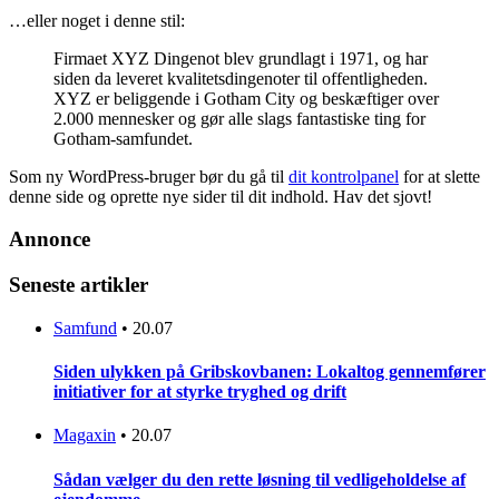
…eller noget i denne stil:
Firmaet XYZ Dingenot blev grundlagt i 1971, og har
siden da leveret kvalitetsdingenoter til offentligheden.
XYZ er beliggende i Gotham City og beskæftiger over
2.000 mennesker og gør alle slags fantastiske ting for
Gotham-samfundet.
Som ny WordPress-bruger bør du gå til
dit kontrolpanel
for at slette
denne side og oprette nye sider til dit indhold. Hav det sjovt!
Annonce
Seneste artikler
Samfund
•
20.07
Siden ulykken på Gribskovbanen: Lokaltog gennemfører
initiativer for at styrke tryghed og drift
Magaxin
•
20.07
Sådan vælger du den rette løsning til vedligeholdelse af