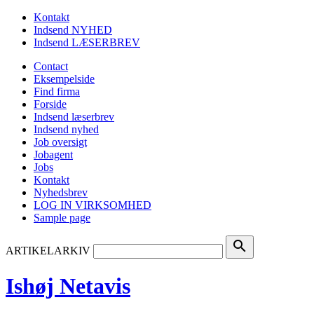
Kontakt
Indsend NYHED
Indsend LÆSERBREV
Contact
Eksempelside
Find firma
Forside
Indsend læserbrev
Indsend nyhed
Job oversigt
Jobagent
Jobs
Kontakt
Nyhedsbrev
LOG IN VIRKSOMHED
Sample page
search
ARTIKELARKIV
Ishøj Netavis