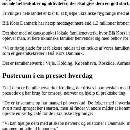
sociale fællesskaber og aktiviteter, der skal give dem en god start.
Frivillige i hele landet er klar til at hjælpe ukrainske flygtninge med
Blå Kors Danmark har netop modtaget mere end 1,3 millioner kroner fra
Det sker med udgangspunkt i lokale familienetværk, hvor Blå Kors i pa
oplever man, at flere ukrainske familier henvender sig med behov for s
“Vi er rigtig glade for at få ekstra midler til en række af vores famili
som er generalsekretær i Blå Kors Danmark.
Det er familienetværk i Vejle, Kolding, København, Roskilde, Aarhus o
Pusterum i en presset hverdag
Et af dem er Familienetværket Kolding, der drives i partnerskab med 
pressede og har brug for omsorg, nærvær og hjælp til praktiske ting.
“De er kriseramte og har mangel på overskud. De følger med i hverdage
svært med sproget her i starten, men så finder vi andre måder at kommu
oprette en særlig café for de ukrainske flygtninge:
“Vi kan hjælpe dem med at skabe netværk og relationer i Danmark, me
sammen og lytte til hinanden.”