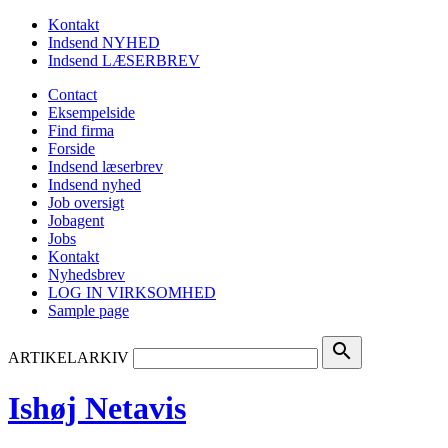
Kontakt
Indsend NYHED
Indsend LÆSERBREV
Contact
Eksempelside
Find firma
Forside
Indsend læserbrev
Indsend nyhed
Job oversigt
Jobagent
Jobs
Kontakt
Nyhedsbrev
LOG IN VIRKSOMHED
Sample page
search
ARTIKELARKIV
Ishøj Netavis