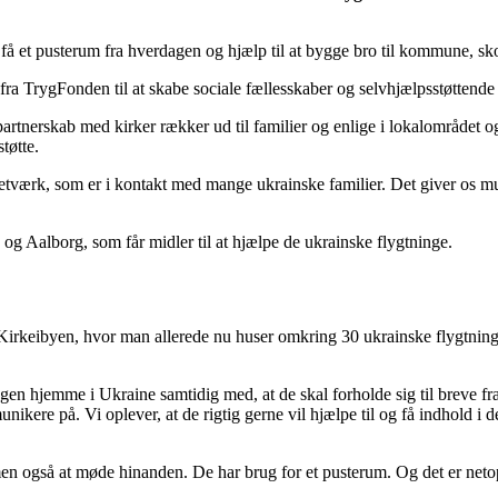
 at få et pusterum fra hverdagen og hjælp til at bygge bro til kommune, 
 TrygFonden til at skabe sociale fællesskaber og selvhjælpsstøttende in
rtnerskab med kirker rækker ud til familier og enlige i lokalområdet o
tøtte.
enetværk, som er i kontakt med mange ukrainske familier. Det giver os mul
g Aalborg, som får midler til at hjælpe de ukrainske flygtninge.
Kirkeibyen, hvor man allerede nu huser omkring 30 ukrainske flygtning
n hjemme i Ukraine samtidig med, at de skal forholde sig til breve fra 
nikere på. Vi oplever, at de rigtig gerne vil hjælpe til og få indhold i 
n også at møde hinanden. De har brug for et pusterum. Og det er neto