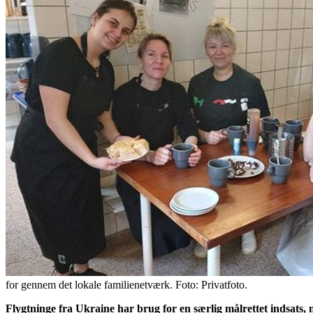
for gennem det lokale familienetværk. Foto: Privatfoto.
Flygtninge fra Ukraine har brug for en særlig målrettet indsa