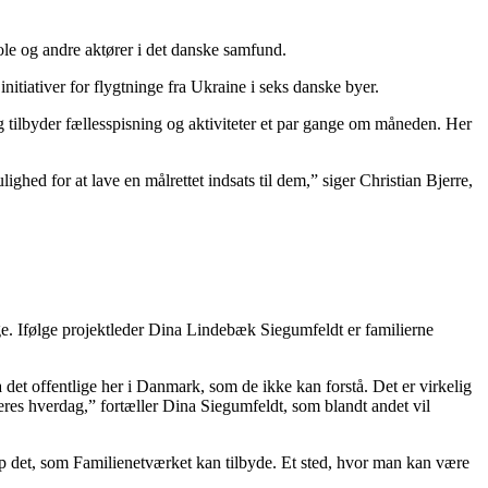
skole og andre aktører i det danske samfund.
itiativer for flygtninge fra Ukraine i seks danske byer.
g tilbyder fællesspisning og aktiviteter et par gange om måneden. Her
ighed for at lave en målrettet indsats til dem,” siger Christian Bjerre,
e. Ifølge projektleder Dina Lindebæk Siegumfeldt er familierne
det offentlige her i Danmark, som de ikke kan forstå. Det er virkelig
deres hverdag,” fortæller Dina Siegumfeldt, som blandt andet vil
p det, som Familienetværket kan tilbyde. Et sted, hvor man kan være