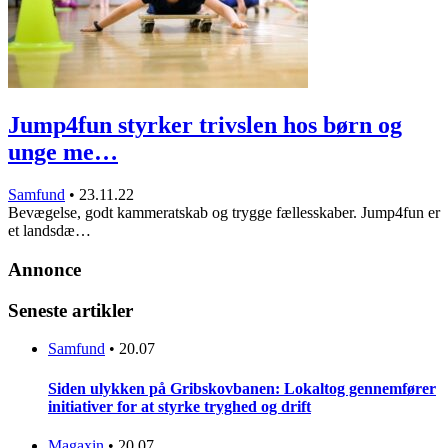
Jump4fun styrker trivslen hos børn og
unge me…
Samfund
•
23.11.22
Bevægelse, godt kammeratskab og trygge fællesskaber. Jump4fun er
et landsdæ…
Annonce
Seneste artikler
Samfund
•
20.07
Siden ulykken på Gribskovbanen: Lokaltog gennemfører
initiativer for at styrke tryghed og drift
Magaxin
•
20.07