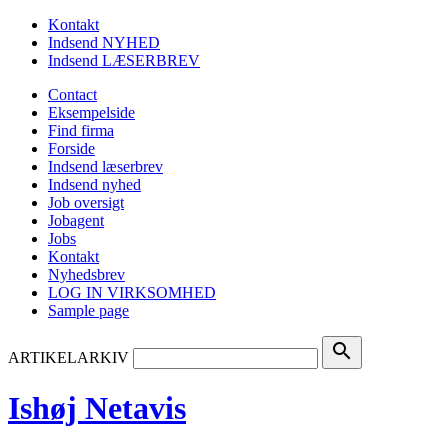
Kontakt
Indsend NYHED
Indsend LÆSERBREV
Contact
Eksempelside
Find firma
Forside
Indsend læserbrev
Indsend nyhed
Job oversigt
Jobagent
Jobs
Kontakt
Nyhedsbrev
LOG IN VIRKSOMHED
Sample page
search
ARTIKELARKIV
Ishøj Netavis