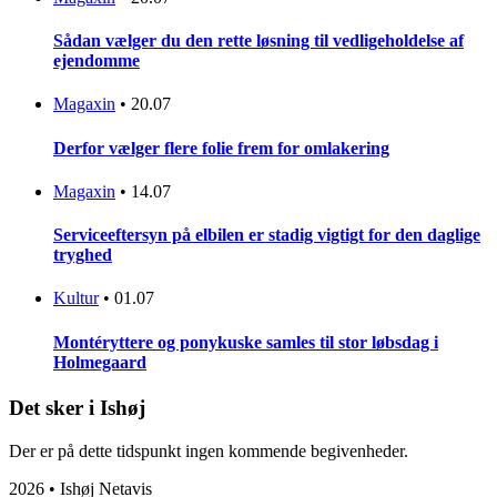
Sådan vælger du den rette løsning til vedligeholdelse af
ejendomme
Magaxin
•
20.07
Derfor vælger flere folie frem for omlakering
Magaxin
•
14.07
Serviceeftersyn på elbilen er stadig vigtigt for den daglige
tryghed
Kultur
•
01.07
Montéryttere og ponykuske samles til stor løbsdag i
Holmegaard
Det sker i Ishøj
Der er på dette tidspunkt ingen kommende begivenheder.
2026 • Ishøj Netavis