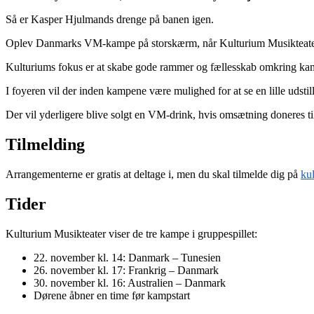
Så er Kasper Hjulmands drenge på banen igen.
Oplev Danmarks VM-kampe på storskærm, når Kulturium Musikteater i I
Kulturiums fokus er at skabe gode rammer og fællesskab omkring ka
I foyeren vil der inden kampene være mulighed for at se en lille uds
Der vil yderligere blive solgt en VM-drink, hvis omsætning doneres ti
Tilmelding
Arrangementerne er gratis at deltage i, men du skal tilmelde dig på
ku
Tider
Kulturium Musikteater viser de tre kampe i gruppespillet:
22. november kl. 14: Danmark – Tunesien
26. november kl. 17: Frankrig – Danmark
30. november kl. 16: Australien – Danmark
Dørene åbner en time før kampstart