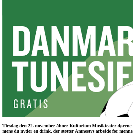
Tirsdag den 22. november åbner Kulturium Musikteater dørene o
mens du nyder en drink, der støtter Amnestys arbejde for menne