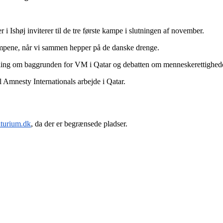
shøj inviterer til de tre første kampe i slutningen af november.
mpene, når vi sammen hepper på de danske drenge.
tilling om baggrunden for VM i Qatar og debatten om menneskerettighed
l Amnesty Internationals arbejde i Qatar.
lturium.dk
, da der er begrænsede pladser.