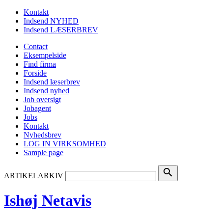
Kontakt
Indsend NYHED
Indsend LÆSERBREV
Contact
Eksempelside
Find firma
Forside
Indsend læserbrev
Indsend nyhed
Job oversigt
Jobagent
Jobs
Kontakt
Nyhedsbrev
LOG IN VIRKSOMHED
Sample page
search
ARTIKELARKIV
Ishøj Netavis