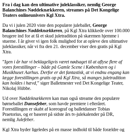
Fra i dag kan den ultimative juleklassiker, nemlig George
Balanchines Nøddeknækkeren, streames på Det Kongelige
Teaters onlineunivers Kgl Xtra.
Da vi i julen 2020 viste den populære juleballet,
George
Balanchines
Nøddeknækkeren
, på Kgl Xtra klikkede over 100.000
brugere ind for at få et skud juletradition på skærmen hjemme i
stuerne. I år giver vi igen folk mulighed for at opleve den ultimative
juleklassiker, når vi fra den 21. december viser den gratis på Kgl
Xtra.
”
Igen i år har vi beklageligvis været nødsaget til at aflyse flere af
vores forestillinger – både på Gamle Scene i København og i
Musikhuset Aarhus. Derfor er det fantastisk, at vi endnu engang kan
lægge forestillingen gratis op på Kgl Xtra, så manges juletradition
kan holdes i hævd,
” siger Balletmester ved Det Kongelige Teater,
Nikolaj Hübbe.
Ud over
Nøddeknækkeren
kan man også streame den populære
børneballet
Dansefeber
, som havde premiere i efteråret.
Forestillingen er skabt af koreograf og balletdanser Tobias
Praetorius, og er baseret på sidste års tv-julekalender på DR,
nemlig
Julefeber
.
Kgl Xtra byder ligeledes på en masse indhold til både forældre og