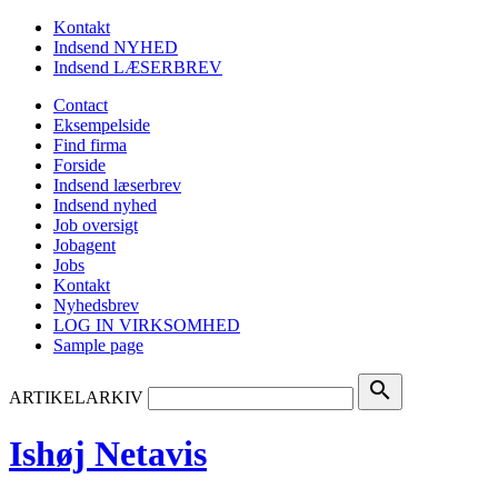
Kontakt
Indsend NYHED
Indsend LÆSERBREV
Contact
Eksempelside
Find firma
Forside
Indsend læserbrev
Indsend nyhed
Job oversigt
Jobagent
Jobs
Kontakt
Nyhedsbrev
LOG IN VIRKSOMHED
Sample page
search
ARTIKELARKIV
Ishøj Netavis