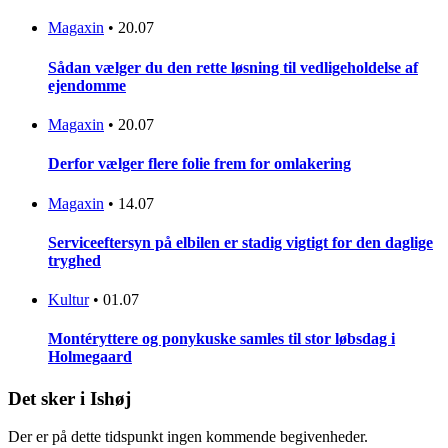
Magaxin
•
20.07
Sådan vælger du den rette løsning til vedligeholdelse af
ejendomme
Magaxin
•
20.07
Derfor vælger flere folie frem for omlakering
Magaxin
•
14.07
Serviceeftersyn på elbilen er stadig vigtigt for den daglige
tryghed
Kultur
•
01.07
Montéryttere og ponykuske samles til stor løbsdag i
Holmegaard
Det sker i Ishøj
Der er på dette tidspunkt ingen kommende begivenheder.