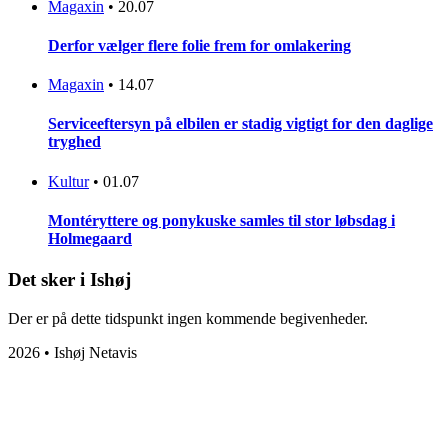
Magaxin
•
20.07
Derfor vælger flere folie frem for omlakering
Magaxin
•
14.07
Serviceeftersyn på elbilen er stadig vigtigt for den daglige
tryghed
Kultur
•
01.07
Montéryttere og ponykuske samles til stor løbsdag i
Holmegaard
Det sker i Ishøj
Der er på dette tidspunkt ingen kommende begivenheder.
2026 • Ishøj Netavis