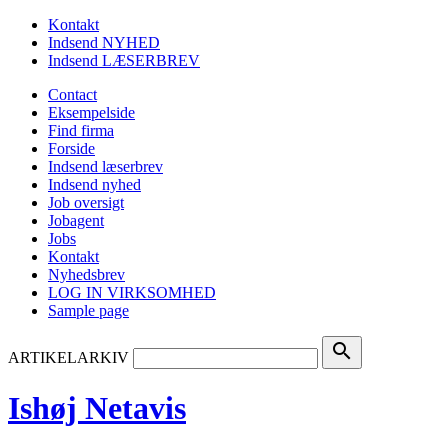
Kontakt
Indsend NYHED
Indsend LÆSERBREV
Contact
Eksempelside
Find firma
Forside
Indsend læserbrev
Indsend nyhed
Job oversigt
Jobagent
Jobs
Kontakt
Nyhedsbrev
LOG IN VIRKSOMHED
Sample page
search
ARTIKELARKIV
Ishøj Netavis