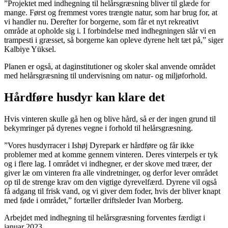
”Projektet med indhegning til helårsgræsning bliver til glæde for
mange. Først og fremmest vores trængte natur, som har brug for, at
vi handler nu. Derefter for borgerne, som får et nyt rekreativt
område at opholde sig i. I forbindelse med indhegningen slår vi en
trampesti i græsset, så borgerne kan opleve dyrene helt tæt på,” siger
Kalbiye Yüksel.
Planen er også, at daginstitutioner og skoler skal anvende området
med helårsgræsning til undervisning om natur- og miljøforhold.
Hårdføre husdyr kan klare det
Hvis vinteren skulle gå hen og blive hård, så er der ingen grund til
bekymringer på dyrenes vegne i forhold til helårsgræsning.
”Vores husdyrracer i Ishøj Dyrepark er hårdføre og får ikke
problemer med at komme gennem vinteren. Deres vinterpels er tyk
og i flere lag. I området vi indhegner, er der skove med træer, der
giver læ om vinteren fra alle vindretninger, og derfor lever området
op til de strenge krav om den vigtige dyrevelfærd. Dyrene vil også
få adgang til frisk vand, og vi giver dem foder, hvis der bliver knapt
med føde i området,” fortæller driftsleder Ivan Morberg.
Arbejdet med indhegning til helårsgræsning forventes færdigt i
januar 2023.