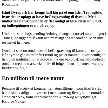
Kommune
Ishøj Dyrepark har længe haft kig på et område i Tranegilde,
hvor det er oplagt at have helårsgræsning til dyrene. Med
midler fra naturmillionen er det muligt at føre idéen ud i livet,
og indhegningen er nu på vej op.
Under de store højspændingsledninger langs motorvejsstrækningen i
Tranegilde ligger et såkaldt naturmæssigt “dødt” område. Men ikke
ret meget længere.
Området skal nu omdannes til helårsgræsning til kommunens dyr.
Når dyrene går udenfor året rundt og plejer naturen, gives nemlig en
helt unik mulighed for at skabe en højere biologisk mangfoldighed i
området med en masse ekstra liv til følge i form af planter, svampe,
insekter og fugle.
En million til mere natur
Pengene til projektet kommer fra naturmillionen, som Ishøj Byråd
har besluttet årligt at investere i mere natur og flere grønne områder i
årene 2022-25, fortæller formand for Klima- og Miljøudvalget,
Kalbiye Yüksel.