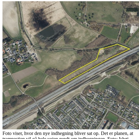
Foto viser, hvor den nye indhegning bliver sat op. Det er planen, at
trampestien vil gå hele vejen rundt om indhegningen. Foto: Ishøj