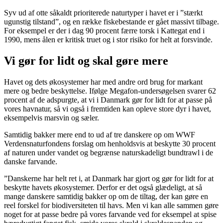
Syv ud af otte såkaldt prioriterede naturtyper i havet er i ”stærkt
ugunstig tilstand”, og en række fiskebestande er gået massivt tilbage.
For eksempel er der i dag 90 procent færre torsk i Kattegat end i
1990, mens ålen er kritisk truet og i stor risiko for helt at forsvinde.
Vi gør for lidt og skal gøre mere
Havet og dets økosystemer har med andre ord brug for markant
mere og bedre beskyttelse. Ifølge Megafon-undersøgelsen svarer 62
procent af de adspurgte, at vi i Danmark gør for lidt for at passe på
vores havnatur, så vi også i fremtiden kan opleve store dyr i havet,
eksempelvis marsvin og sæler.
Samtidig bakker mere end to ud af tre danskere op om WWF
Verdensnaturfondens forslag om henholdsvis at beskytte 30 procent
af naturen under vandet og begrænse naturskadeligt bundtrawl i de
danske farvande.
”Danskerne har helt ret i, at Danmark har gjort og gør for lidt for at
beskytte havets økosystemer. Derfor er det også glædeligt, at så
mange danskere samtidig bakker op om de tiltag, der kan gøre en
reel forskel for biodiversiteten til havs. Men vi kan alle sammen gøre
noget for at passe bedre på vores farvande ved for eksempel at spise