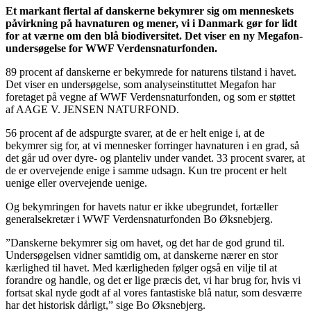
Et markant flertal af danskerne bekymrer sig om menneskets
påvirkning på havnaturen og mener, vi i Danmark gør for lidt
for at værne om den blå biodiversitet. Det viser en ny Megafon-
undersøgelse for WWF Verdensnaturfonden.
89 procent af danskerne er bekymrede for naturens tilstand i havet.
Det viser en undersøgelse, som analyseinstituttet Megafon har
foretaget på vegne af WWF Verdensnaturfonden, og som er støttet
af AAGE V. JENSEN NATURFOND.
56 procent af de adspurgte svarer, at de er helt enige i, at de
bekymrer sig for, at vi mennesker forringer havnaturen i en grad, så
det går ud over dyre- og planteliv under vandet. 33 procent svarer, at
de er overvejende enige i samme udsagn. Kun tre procent er helt
uenige eller overvejende uenige.
Og bekymringen for havets natur er ikke ubegrundet, fortæller
generalsekretær i WWF Verdensnaturfonden Bo Øksnebjerg.
”Danskerne bekymrer sig om havet, og det har de god grund til.
Undersøgelsen vidner samtidig om, at danskerne nærer en stor
kærlighed til havet. Med kærligheden følger også en vilje til at
forandre og handle, og det er lige præcis det, vi har brug for, hvis vi
fortsat skal nyde godt af al vores fantastiske blå natur, som desværre
har det historisk dårligt,” sige Bo Øksnebjerg.