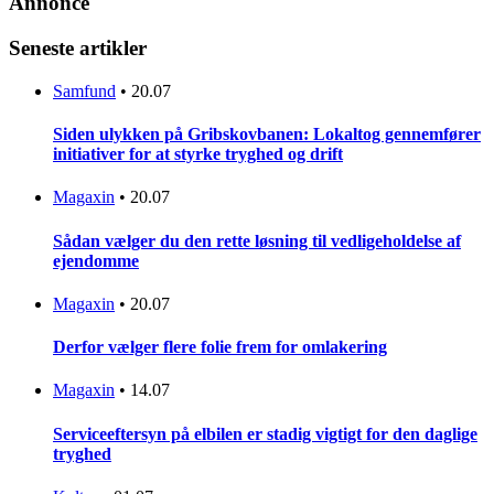
Annonce
Seneste artikler
Samfund
•
20.07
Siden ulykken på Gribskovbanen: Lokaltog gennemfører
initiativer for at styrke tryghed og drift
Magaxin
•
20.07
Sådan vælger du den rette løsning til vedligeholdelse af
ejendomme
Magaxin
•
20.07
Derfor vælger flere folie frem for omlakering
Magaxin
•
14.07
Serviceeftersyn på elbilen er stadig vigtigt for den daglige
tryghed