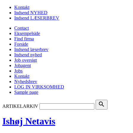
Kontakt
Indsend NYHED
Indsend LÆSERBREV
Contact
Eksempelside
Find firma
Forside
Indsend læserbrev
Indsend nyhed
Job oversigt
Jobagent
Jobs
Kontakt
Nyhedsbrev
LOG IN VIRKSOMHED
Sample page
search
ARTIKELARKIV
Ishøj Netavis