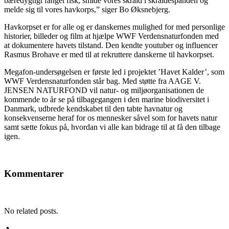
bæredygtigt fanget fisk, smide vores skrald i skraldespanden og
melde sig til vores havkorps,” siger Bo Øksnebjerg.
Havkorpset er for alle og er danskernes mulighed for med personlige
historier, billeder og film at hjælpe WWF Verdensnaturfonden med
at dokumentere havets tilstand. Den kendte youtuber og influencer
Rasmus Brohave er med til at rekruttere danskerne til havkorpset.
Megafon-undersøgelsen er første led i projektet ’Havet Kalder’, som
WWF Verdensnaturfonden står bag. Med støtte fra AAGE V.
JENSEN NATURFOND vil natur- og miljøorganisationen de
kommende to år se på tilbagegangen i den marine biodiversitet i
Danmark, udbrede kendskabet til den tabte havnatur og
konsekvenserne heraf for os mennesker såvel som for havets natur
samt sætte fokus på, hvordan vi alle kan bidrage til at få den tilbage
igen.
Kommentarer
No related posts.