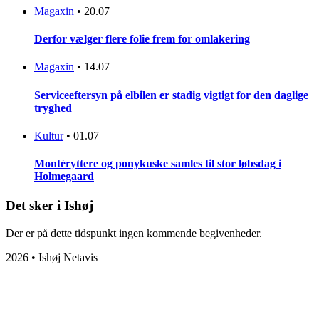
Magaxin
•
20.07
Derfor vælger flere folie frem for omlakering
Magaxin
•
14.07
Serviceeftersyn på elbilen er stadig vigtigt for den daglige
tryghed
Kultur
•
01.07
Montéryttere og ponykuske samles til stor løbsdag i
Holmegaard
Det sker i Ishøj
Der er på dette tidspunkt ingen kommende begivenheder.
2026 • Ishøj Netavis