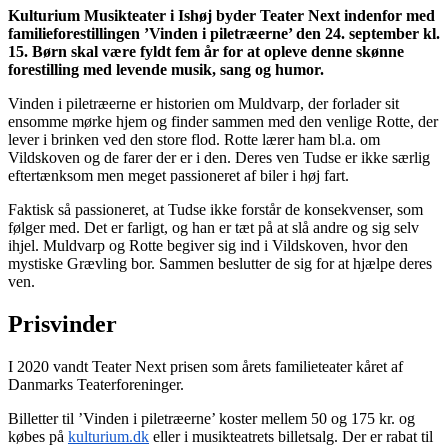
Kulturium Musikteater i Ishøj byder Teater Next indenfor med
familieforestillingen ’Vinden i piletræerne’ den 24. september kl.
15. Børn skal være fyldt fem år for at opleve denne skønne
forestilling med levende musik, sang og humor.
Vinden i piletræerne er historien om Muldvarp, der forlader sit
ensomme mørke hjem og finder sammen med den venlige Rotte, der
lever i brinken ved den store flod. Rotte lærer ham bl.a. om
Vildskoven og de farer der er i den. Deres ven Tudse er ikke særlig
eftertænksom men meget passioneret af biler i høj fart.
Faktisk så passioneret, at Tudse ikke forstår de konsekvenser, som
følger med. Det er farligt, og han er tæt på at slå andre og sig selv
ihjel. Muldvarp og Rotte begiver sig ind i Vildskoven, hvor den
mystiske Grævling bor. Sammen beslutter de sig for at hjælpe deres
ven.
Prisvinder
I 2020 vandt Teater Next prisen som årets familieteater kåret af
Danmarks Teaterforeninger.
Billetter til ’Vinden i piletræerne’ koster mellem 50 og 175 kr. og
købes på
kulturium.dk
eller i musikteatrets billetsalg. Der er rabat til