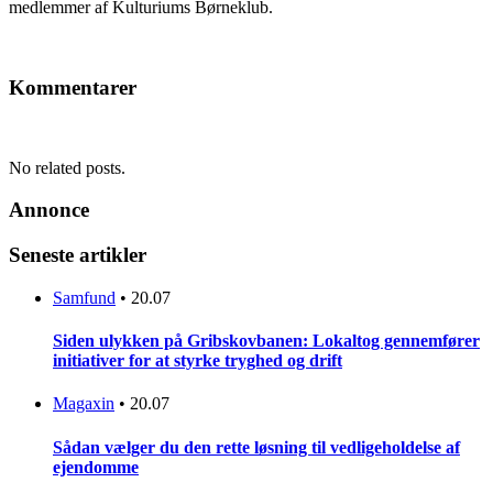
medlemmer af Kulturiums Børneklub.
Kommentarer
No related posts.
Annonce
Seneste artikler
Samfund
•
20.07
Siden ulykken på Gribskovbanen: Lokaltog gennemfører
initiativer for at styrke tryghed og drift
Magaxin
•
20.07
Sådan vælger du den rette løsning til vedligeholdelse af
ejendomme