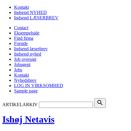
Kontakt
Indsend NYHED
Indsend LÆSERBREV
Contact
Eksempelside
Find firma
Forside
Indsend læserbrev
Indsend nyhed
Job oversigt
Jobagent
Jobs
Kontakt
Nyhedsbrev
LOG IN VIRKSOMHED
Sample page
search
ARTIKELARKIV
Ishøj Netavis