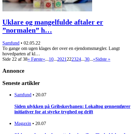
Uklare og mangelfulde aftaler er
”normalen” h…
Samfund
•
02.05.22
To gange om ugen klages der over en ejendomsmægler. Langt
hovedparten af kl…
Side 22 af 38
« Første
«
...
10
...
20
21
22
23
24
...
30
...
»
Sidste »
Annonce
Seneste artikler
Samfund
•
20.07
Siden ulykken på Gribskovbanen: Lokaltog gennemfører
initiativer for at styrke tryghed og drift
Magaxin
•
20.07