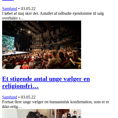
Samfund
•
03.05.22
I løbet af maj sker det. Antallet af udbudte ejendomme til salg
overhaler s…
Et stigende antal unge vælger en
religionsfri…
Samfund
•
03.05.22
Fortsat flere unge vælger en humanistisk konfirmation, som er et
ikke-relig…