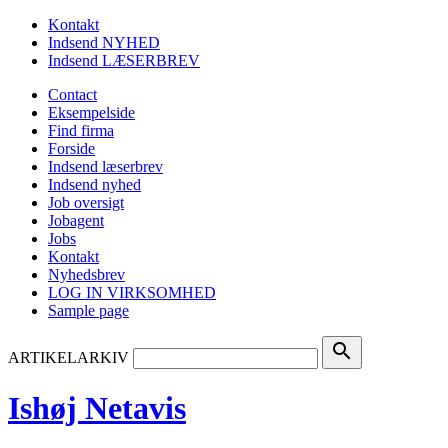
Kontakt
Indsend NYHED
Indsend LÆSERBREV
Contact
Eksempelside
Find firma
Forside
Indsend læserbrev
Indsend nyhed
Job oversigt
Jobagent
Jobs
Kontakt
Nyhedsbrev
LOG IN VIRKSOMHED
Sample page
search
ARTIKELARKIV
Ishøj Netavis