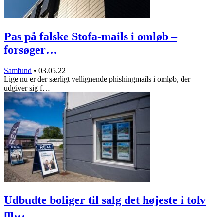
Pas på falske Stofa-mails i omløb –
forsøger…
Samfund
•
03.05.22
Lige nu er der særligt vellignende phishingmails i omløb, der
udgiver sig f…
Udbudte boliger til salg det højeste i tolv
m…