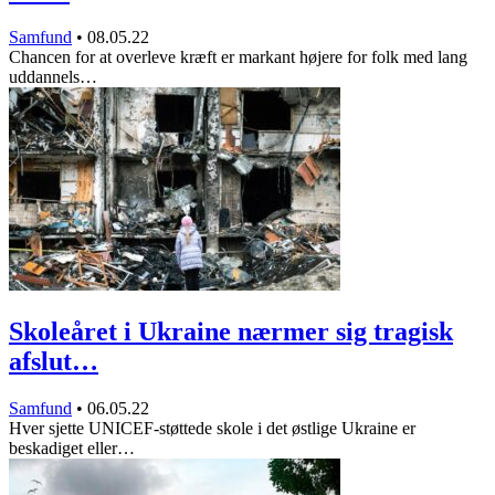
Samfund
•
08.05.22
Chancen for at overleve kræft er markant højere for folk med lang
uddannels…
Skoleåret i Ukraine nærmer sig tragisk
afslut…
Samfund
•
06.05.22
Hver sjette UNICEF-støttede skole i det østlige Ukraine er
beskadiget eller…